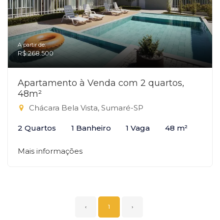
A partir de:
R$ 268.500
Apartamento à Venda com 2 quartos,
48m²
Chácara Bela Vista, Sumaré-SP
2 Quartos
1 Banheiro
1 Vaga
48 m²
Mais informações
‹
1
›