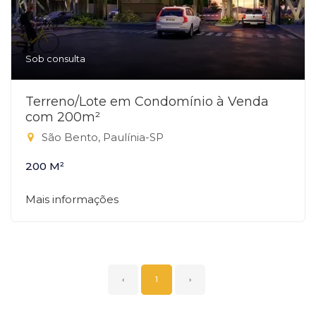
Sob consulta
Terreno/Lote em Condomínio à Venda
com 200m²
São Bento, Paulínia-SP
200 M²
Mais informações
‹
1
›