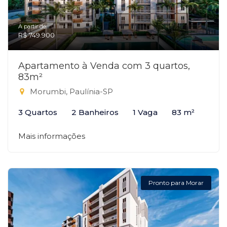
A partir de:
R$ 749.900
Apartamento à Venda com 3 quartos,
83m²
Morumbi, Paulínia-SP
3 Quartos
2 Banheiros
1 Vaga
83 m²
Mais informações
Pronto para Morar