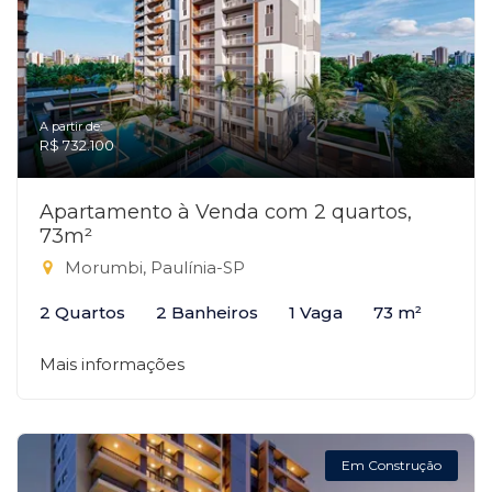
A partir de:
R$ 732.100
Apartamento à Venda com 2 quartos,
73m²
Morumbi, Paulínia-SP
2 Quartos
2 Banheiros
1 Vaga
73 m²
Mais informações
Em Construção