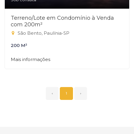
Terreno/Lote em Condomínio à Venda
com 200m²
São Bento, Paulínia-SP
200 M²
Mais informações
‹
1
›