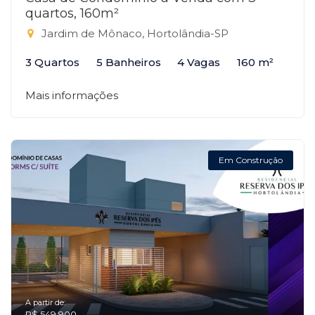
quartos, 160m²
Jardim de Mônaco, Hortolândia-SP
3 Quartos
5 Banheiros
4 Vagas
160 m²
Mais informações
Em Construção
A partir de:
R$ 549.900