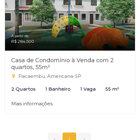
A partir de:
R$ 284.500
Casa de Condomínio à Venda com 2
quartos, 55m²
Pacaembu, Americana-SP
2 Quartos
1 Banheiro
1 Vaga
55 m²
Mais informações
‹
1
›