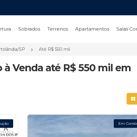
rtura
Sobrados
Terrenos
Apartamentos
Salas Co
tolândia/SP
Até R$ 550 mil
 à Venda até R$ 550 mil em
Mo
ução
Em Const