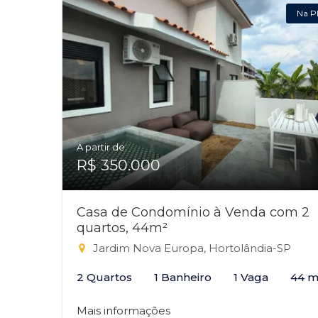
Na P
A partir de:
R$ 350.000
Casa de Condomínio à Venda com 2
quartos, 44m²
Jardim Nova Europa, Hortolândia-SP
2 Quartos
1 Banheiro
1 Vaga
44 m
Mais informações