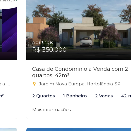
A partir de:
R$ 350.000
Casa de Condomínio à Venda com 2
quartos, 42m²
a-SP
Jardim Nova Europa, Hortolândia-SP
m²
2 Quartos
1 Banheiro
2 Vagas
42 
Mais informações