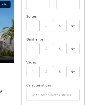
rução
Suítes
1
2
3
4+
Banheiros
1
2
3
4+
Vagas
1
2
3
4+
Características
²