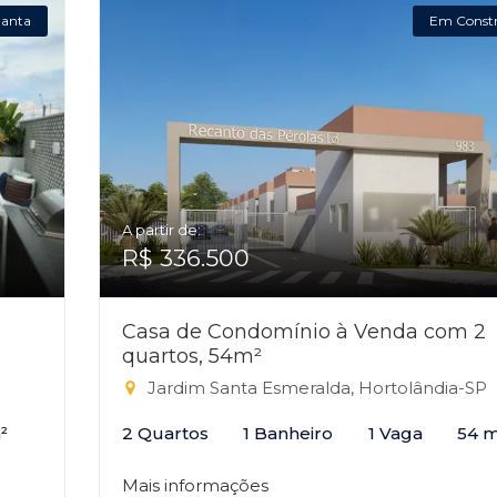
lanta
Em Const
A partir de:
R$ 336.500
Casa de Condomínio à Venda com 2
quartos, 54m²
Jardim Santa Esmeralda, Hortolândia-SP
²
2 Quartos
1 Banheiro
1 Vaga
54 m
Mais informações