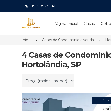
(19) 98923-7411
Página inicial
Página Inicial
Casas
Cobe
Início
Casas de Condomínio à venda
Hor
4 Casas de Condomínio
Hortolândia, SP
Ordenar por
Em Constr