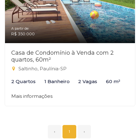
A partir de:
R$ 350.000
Casa de Condomínio à Venda com 2
quartos, 60m²
Saltinho, Paulínia-SP
2 Quartos
1 Banheiro
2 Vagas
60 m²
Mais informações
‹
1
›