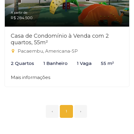
A partir de:
R$ 284.500
Casa de Condomínio à Venda com 2
quartos, 55m²
Pacaembu, Americana-SP
2 Quartos
1 Banheiro
1 Vaga
55 m²
Mais informações
‹
1
›