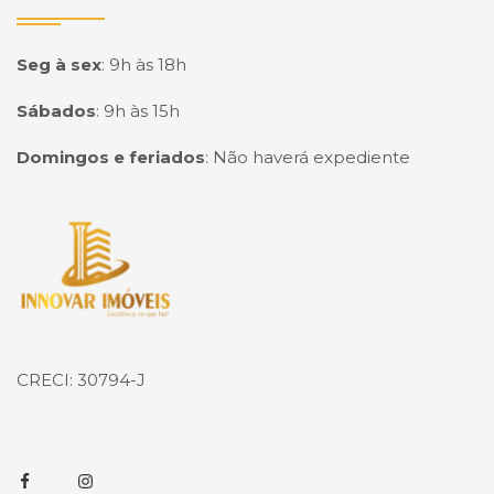
Seg à sex
:
9h às 18h
Sábados
:
9h às 15h
Domingos e feriados
:
Não haverá expediente
Página inicial
CRECI: 30794-J
Facebook
Instagram