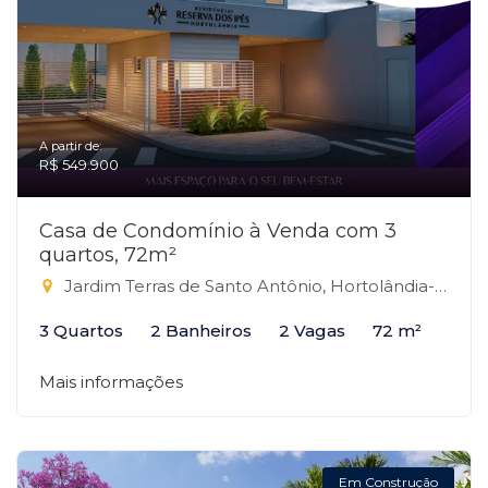
A partir de:
R$ 549.900
Casa de Condomínio à Venda com 3
quartos, 72m²
Jardim Terras de Santo Antônio, Hortolândia-SP
3 Quartos
2 Banheiros
2 Vagas
72 m²
Mais informações
Em Construção