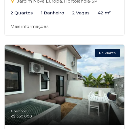
Jardim Nova Europa, Hortolândia-SP
2 Quartos
1 Banheiro
2 Vagas
42 m²
Mais informações
Na Planta
A partir de:
R$ 350.000