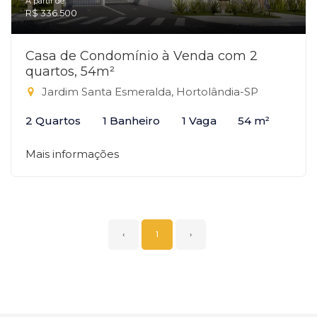
A partir de:
R$ 336.500
Casa de Condomínio à Venda com 2
quartos, 54m²
Jardim Santa Esmeralda, Hortolândia-SP
2 Quartos
1 Banheiro
1 Vaga
54 m²
Mais informações
‹
1
›