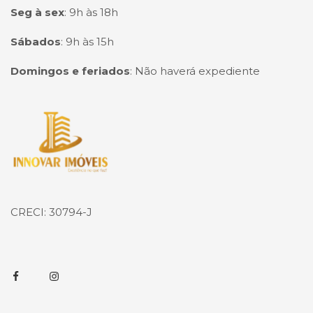
Seg à sex
:
9h às 18h
Sábados
:
9h às 15h
Domingos e feriados
:
Não haverá expediente
Página inicial
CRECI: 30794-J
Facebook
Instagram