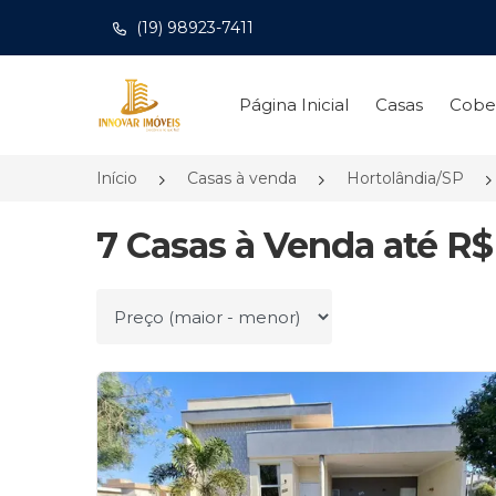
(19) 98923-7411
Página inicial
Página Inicial
Casas
Cobe
Início
Casas à venda
Hortolândia/SP
7 Casas à Venda até R$
Ordenar por