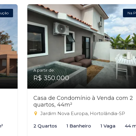
ução
Na P
A partir de:
R$ 350.000
Casa de Condomínio à Venda com 2
quartos, 44m²
Jardim Nova Europa, Hortolândia-SP
m²
2 Quartos
1 Banheiro
1 Vaga
44 m