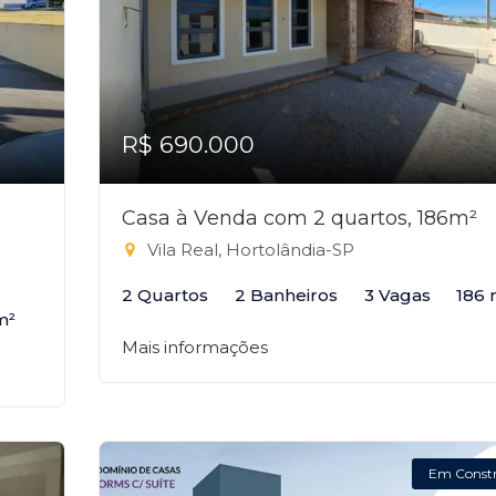
R$ 690.000
Casa à Venda com 2 quartos, 186m²
Vila Real, Hortolândia-SP
2 Quartos
2 Banheiros
3 Vagas
186 
m²
Mais informações
Em Const