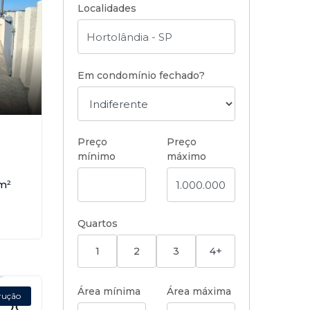
Localidades
Em condomínio fechado?
Preço
Preço
mínimo
máximo
m²
Quartos
1
2
3
4+
Área mínima
Área máxima
rução