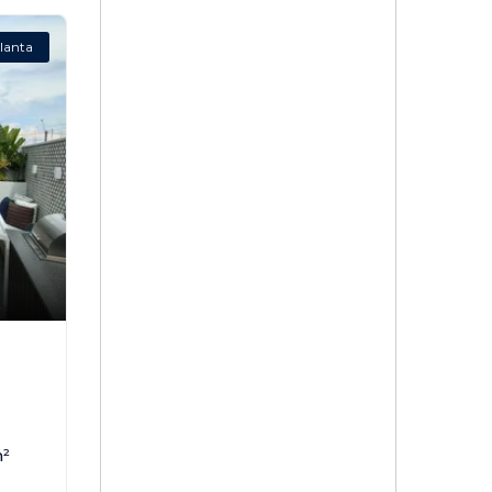
lanta
²