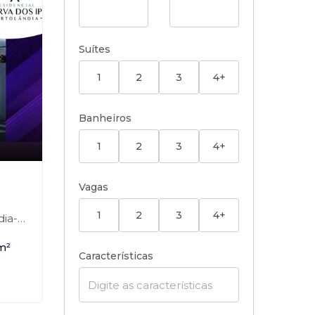
Suítes
1
2
3
4+
Banheiros
1
2
3
4+
Vagas
1
2
3
4+
a-SP
m²
Características