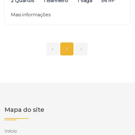
2 Quartos
1 Banheiro
1 Vaga
54 m²
Mais informações
‹
1
›
Mapa do site
Início