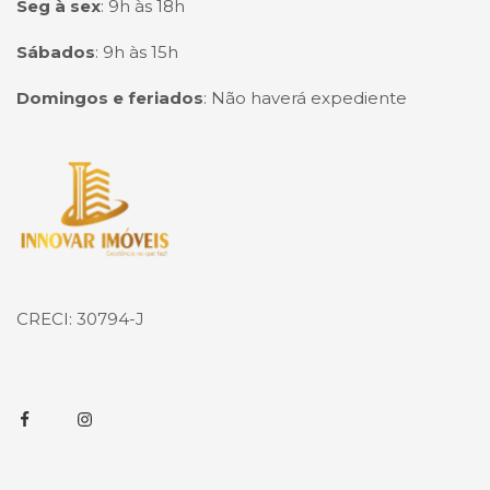
Seg à sex
:
9h às 18h
Sábados
:
9h às 15h
Domingos e feriados
:
Não haverá expediente
Página inicial
CRECI: 30794-J
Facebook
Instagram