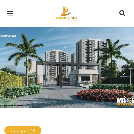
Página inicial
<
>
Código 179