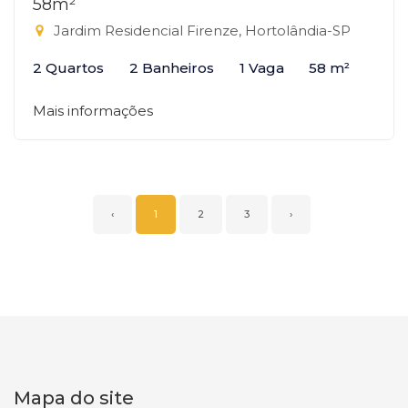
58m²
Jardim Residencial Firenze, Hortolândia-SP
2 Quartos
2 Banheiros
1 Vaga
58 m²
Mais informações
‹
1
2
3
›
Mapa do site