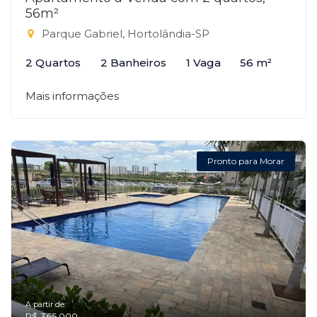
56m²
Parque Gabriel, Hortolândia-SP
2 Quartos
2 Banheiros
1 Vaga
56 m²
Mais informações
Pronto para Morar
A partir de:
R$ 365.000