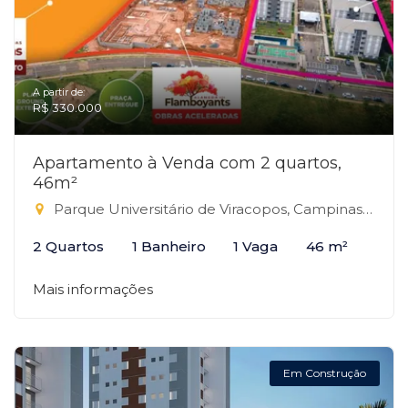
A partir de:
R$ 330.000
Apartamento à Venda com 2 quartos,
46m²
Parque Universitário de Viracopos, Campinas-SP
2 Quartos
1 Banheiro
1 Vaga
46 m²
Mais informações
Em Construção