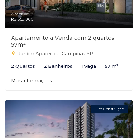
A partir de:
R$ 359.900
Apartamento à Venda com 2 quartos,
57m²
Jardim Aparecida, Campinas-SP
2 Quartos
2 Banheiros
1 Vaga
57 m²
Mais informações
Em Construção