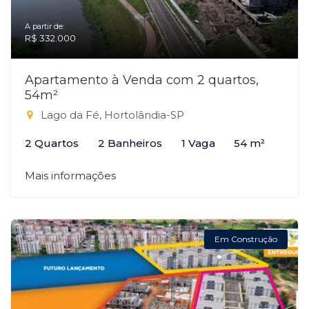
A partir de:
R$ 332.000
Apartamento à Venda com 2 quartos,
54m²
Lago da Fé, Hortolândia-SP
2 Quartos
2 Banheiros
1 Vaga
54 m²
Mais informações
Em Construção