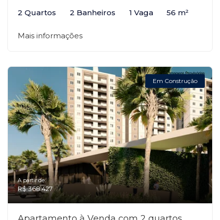
2 Quartos
2 Banheiros
1 Vaga
56 m²
Mais informações
Em Construção
A partir de:
R$ 368.427
Apartamento à Venda com 2 quartos,