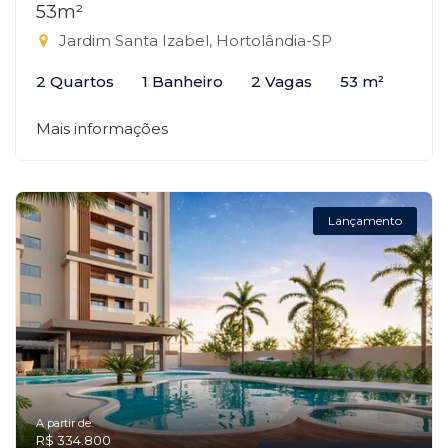
53m²
Jardim Santa Izabel, Hortolândia-SP
2 Quartos
1 Banheiro
2 Vagas
53 m²
Mais informações
Lançamento
A partir de:
R$ 334.800