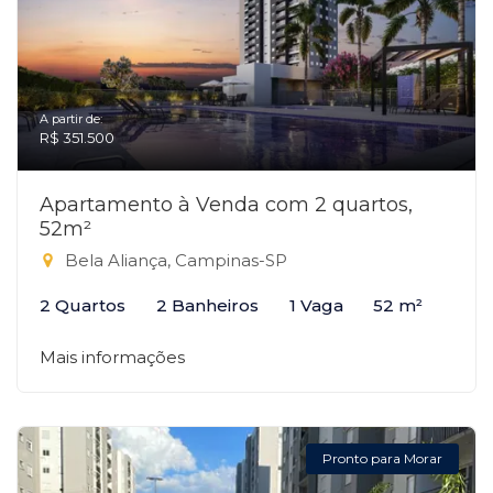
A partir de:
R$ 351.500
Apartamento à Venda com 2 quartos,
52m²
Bela Aliança, Campinas-SP
2 Quartos
2 Banheiros
1 Vaga
52 m²
Mais informações
Pronto para Morar