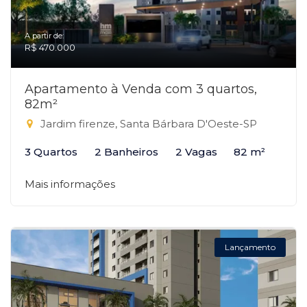
A partir de:
R$ 470.000
Apartamento à Venda com 3 quartos,
82m²
Jardim firenze, Santa Bárbara D'Oeste-SP
3 Quartos
2 Banheiros
2 Vagas
82 m²
Mais informações
Lançamento