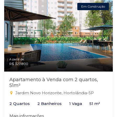
Em Construção
A partir de:
R$ 327.800
Apartamento à Venda com 2 quartos,
51m²
Jardim Novo Horizonte, Hortolândia-SP
2 Quartos
2 Banheiros
1 Vaga
51 m²
Mais informações