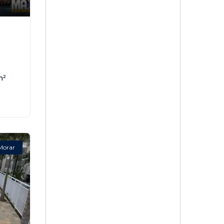
,
m²
Morar