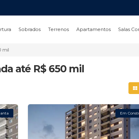
rtura
Sobrados
Terrenos
Apartamentos
Salas Co
 mil
da até R$ 650 mil
Mo
lanta
Em Const