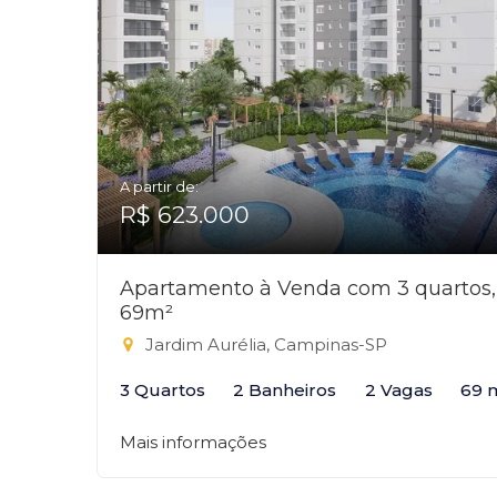
A partir de:
R$ 623.000
Apartamento à Venda com 3 quartos,
69m²
Jardim Aurélia, Campinas-SP
3 Quartos
2 Banheiros
2 Vagas
69 
Mais informações