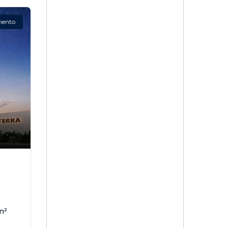
mento
,
m²