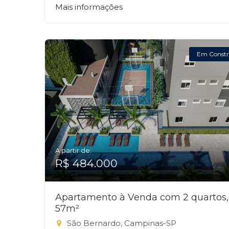
Mais informações
Em Constr
A partir de:
R$ 484.000
Apartamento à Venda com 2 quartos,
57m²
São Bernardo, Campinas-SP