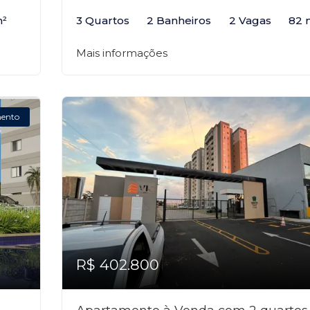
m²
3 Quartos
2 Banheiros
2 Vagas
82 
Mais informações
ento
R$ 402.800