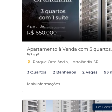
A partir de:
R$ 650.000
Apartamento à Venda com 3 quartos,
93m²
Parque Ortolândia, Hortolândia-SP
3 Quartos
2 Banheiros
2 Vagas
93 
Mais informações
Em Constr