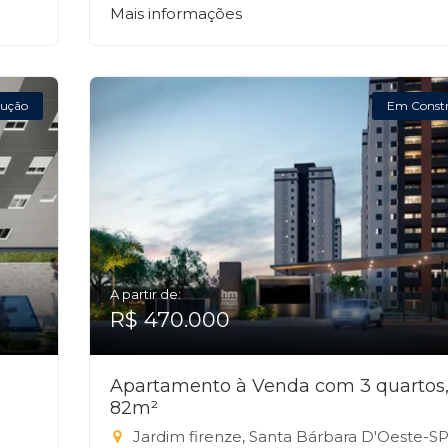
Mais informações
ução
Em Const
A partir de:
R$ 470.000
Apartamento à Venda com 3 quartos
82m²
Jardim firenze, Santa Bárbara D'Oeste-S