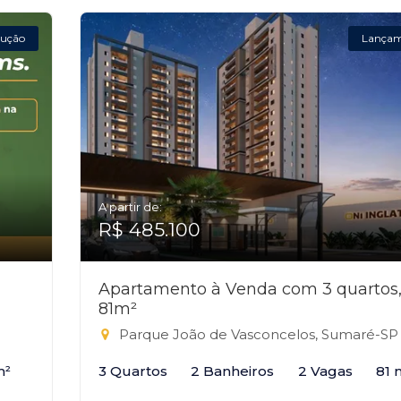
ução
Lança
A partir de:
R$ 485.100
Apartamento à Venda com 3 quartos
81m²
Parque João de Vasconcelos, Sumaré-SP
m²
3 Quartos
2 Banheiros
2 Vagas
81 