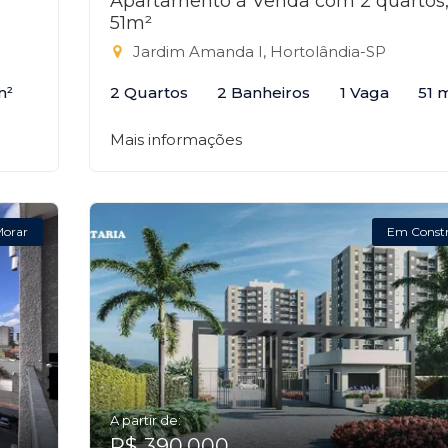
Apartamento à Venda com 2 quartos
51m²
Jardim Amanda I, Hortolândia-SP
m²
2 Quartos
2 Banheiros
1 Vaga
51 
Mais informações
Morar
Em Const
A partir de:
R$ 390.000