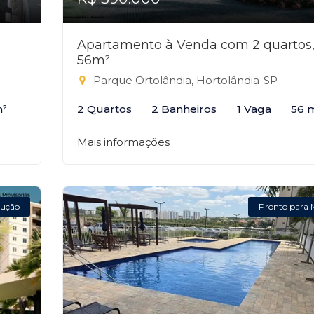
Apartamento à Venda com 2 quartos
56m²
Parque Ortolândia, Hortolândia-SP
m²
2 Quartos
2 Banheiros
1 Vaga
56 
Mais informações
ução
Pronto para 