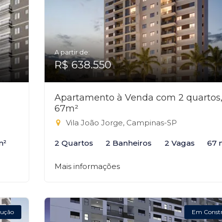
A partir de:
R$ 638.550
Apartamento à Venda com 2 quartos
67m²
Vila João Jorge, Campinas-SP
m²
2 Quartos
2 Banheiros
2 Vagas
67 
Mais informações
ução
Em Const