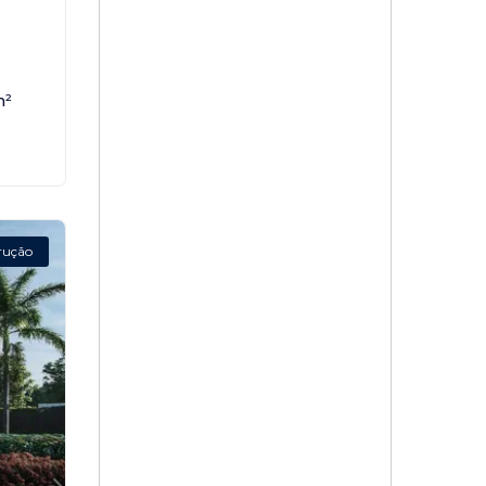
,
m²
rução