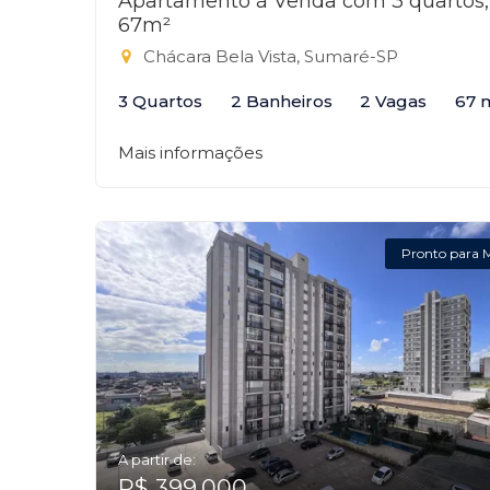
Apartamento à Venda com 3 quartos,
67m²
Chácara Bela Vista, Sumaré-SP
3 Quartos
2 Banheiros
2 Vagas
67 
Mais informações
Pronto para 
A partir de:
R$ 399.000