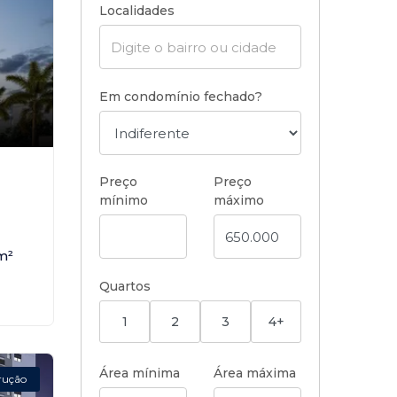
Localidades
Em condomínio fechado?
,
Preço
Preço
mínimo
máximo
m²
Quartos
1
2
3
4+
Área mínima
Área máxima
rução