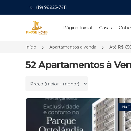
(19) 98923-7411
Página inicial
Página Inicial
Casas
Cobe
Início
Apartamentos à venda
Até R$ 650
52 Apartamentos à Ven
Ordenar por
Na P