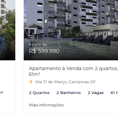
A partir de:
R$ 599.990
Apartamento à Venda com 2 quartos
61m²
Vila 31 de Março, Campinas-SP
m²
2 Quartos
2 Banheiros
2 Vagas
61 
Mais informações