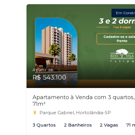
Em Constr
A partir de:
R$ 543.100
Apartamento à Venda com 3 quartos,
71m²
Parque Gabriel, Hortolândia-SP
3 Quartos
2 Banheiros
2 Vagas
71 