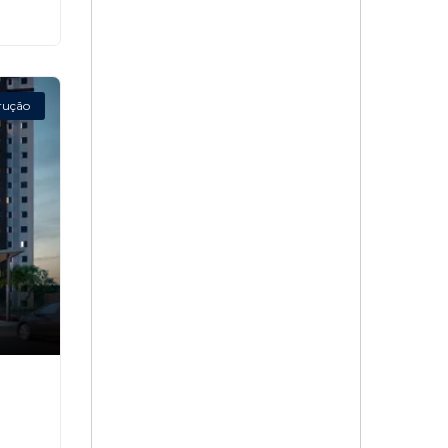
rução
,
P