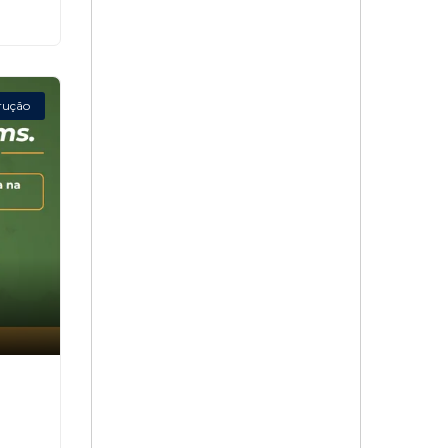
rução
,