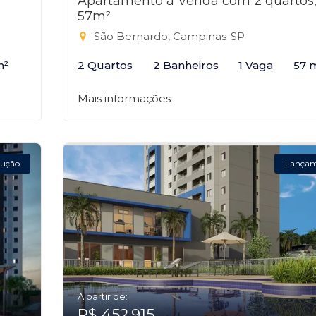
Apartamento à Venda com 2 quartos
57m²
São Bernardo, Campinas-SP
m²
2 Quartos
2 Banheiros
1 Vaga
57 
Mais informações
ução
Lança
A partir de:
R$ 452.915