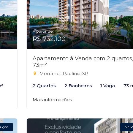
A partir de:
R$ 732.100
Apartamento à Venda com 2 quartos
73m²
Morumbi, Paulínia-SP
m²
2 Quartos
2 Banheiros
1 Vaga
73 
Mais informações
ução
Na P