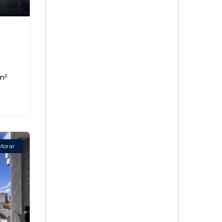
,
m²
Morar