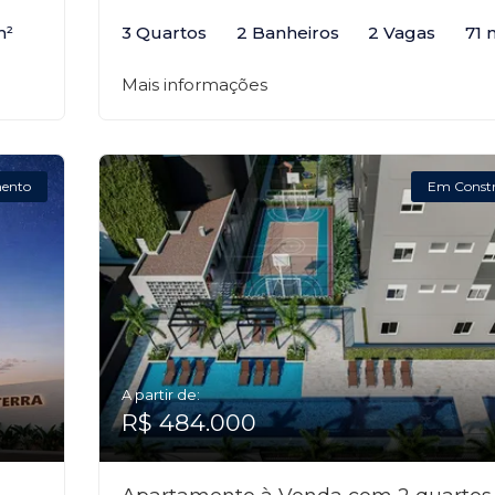
m²
3 Quartos
2 Banheiros
2 Vagas
71 
Mais informações
ento
Em Const
A partir de:
R$ 484.000