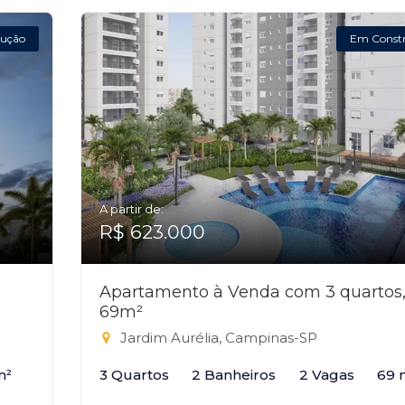
ução
Em Const
A partir de:
R$ 623.000
Apartamento à Venda com 3 quartos
69m²
Jardim Aurélia, Campinas-SP
m²
3 Quartos
2 Banheiros
2 Vagas
69 