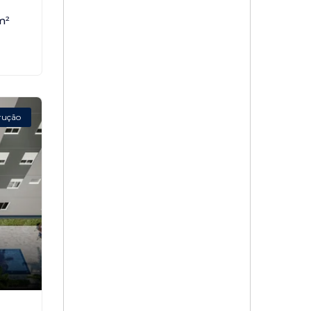
m²
rução