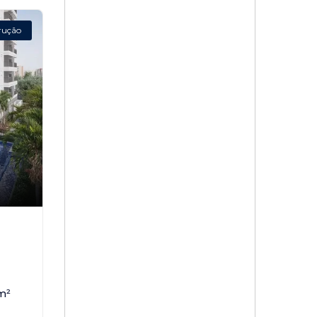
rução
,
m²