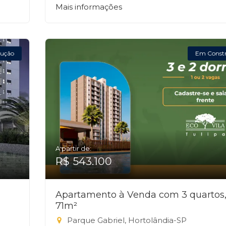
Mais informações
ução
Em Const
A partir de:
R$ 543.100
Apartamento à Venda com 3 quartos
71m²
Parque Gabriel, Hortolândia-SP