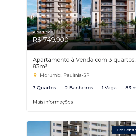
A partir de:
R$ 749.900
Apartamento à Venda com 3 quartos,
83m²
Morumbi, Paulínia-SP
3 Quartos
2 Banheiros
1 Vaga
83 
Mais informações
Em Constr