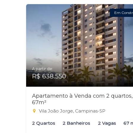
Em Constr
A partir de:
R$ 638.550
Apartamento à Venda com 2 quartos,
67m²
Vila João Jorge, Campinas-SP
2 Quartos
2 Banheiros
2 Vagas
67 