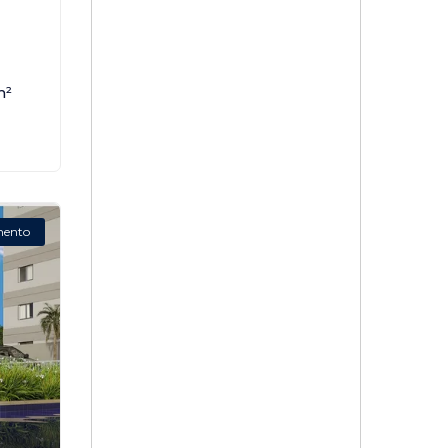
,
m²
mento