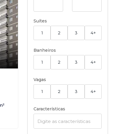
Suítes
1
2
3
4+
Banheiros
1
2
3
4+
,
Vagas
1
2
3
4+
m²
Características