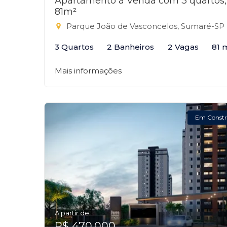
Apartamento à Venda com 3 quartos,
81m²
Parque João de Vasconcelos, Sumaré-SP
3 Quartos
2 Banheiros
2 Vagas
81 
Mais informações
Em Constr
A partir de:
R$ 470.000