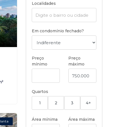
Localidades
Em condomínio fechado?
,
Preço
Preço
mínimo
máximo
m²
Quartos
1
2
3
4+
Área mínima
Área máxima
lanta