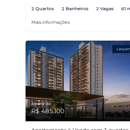
2 Quartos
2 Banheiros
2 Vagas
61 
Mais informações
Lançam
A partir de:
R$ 485.100