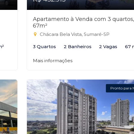
Apartamento à Venda com 3 quartos
67m²
Chácara Bela Vista, Sumaré-SP
m²
3 Quartos
2 Banheiros
2 Vagas
67 
Mais informações
Pronto para 