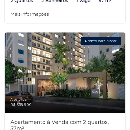
2 Quartos
2 Banheiros
1 Vaga
57 m²
Mais informações
Pronto para Morar
A partir de:
R$ 359.900
Apartamento à Venda com 2 quartos,
57m²