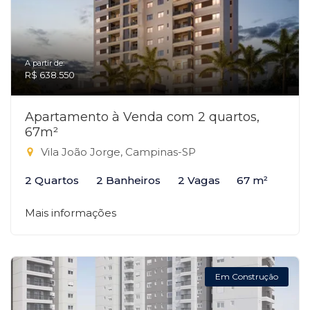
A partir de:
R$ 638.550
Apartamento à Venda com 2 quartos,
67m²
Vila João Jorge, Campinas-SP
2 Quartos
2 Banheiros
2 Vagas
67 m²
Mais informações
Em Construção