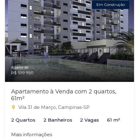
Em Construção
A partir de:
R$ 599.990
Apartamento à Venda com 2 quartos,
61m²
Vila 31 de Março, Campinas-SP
2 Quartos
2 Banheiros
2 Vagas
61 m²
Mais informações