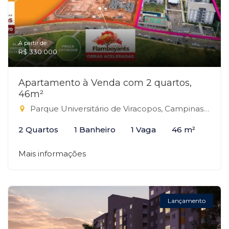
A partir de:
R$ 330.000
Apartamento à Venda com 2 quartos,
46m²
Parque Universitário de Viracopos, Campinas-SP
2 Quartos
1 Banheiro
1 Vaga
46 m²
Mais informações
Lançamento