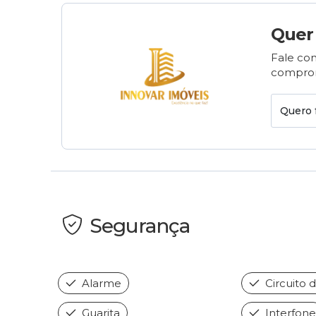
Quer
Fale com
comprom
Quero 
Segurança
Alarme
Circuito 
Guarita
Interfone