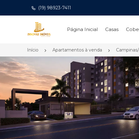
(19) 98923-7411
Página inicial
Página Inicial
Casas
Cobe
Início
Apartamentos à venda
Campinas
<