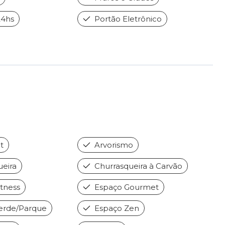
24hs
Portão Eletrônico
t
Arvorismo
eira
Churrasqueira à Carvão
tness
Espaço Gourmet
erde/Parque
Espaço Zen