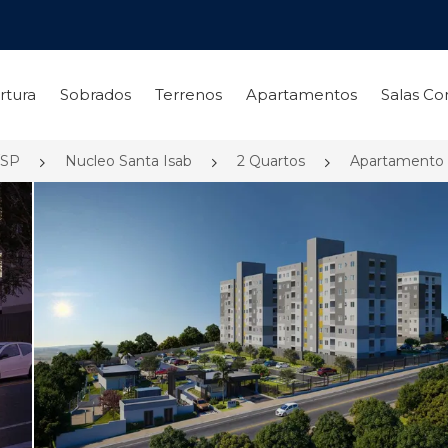
rtura
Sobrados
Terrenos
Apartamentos
Salas Co
/SP
Nucleo Santa Isab
2 Quartos