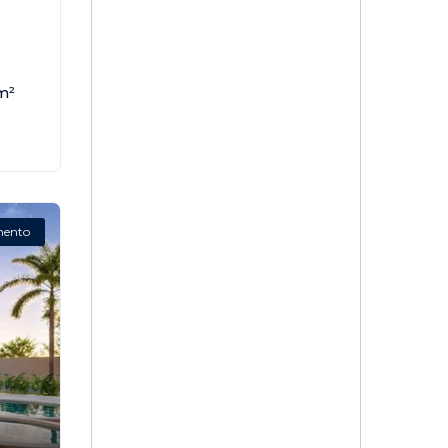
,
m²
mento