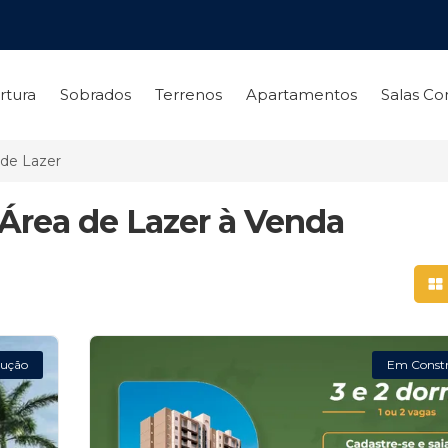
rtura
Sobrados
Terrenos
Apartamentos
Salas Co
de Lazer
Área de Lazer à Venda
Mo
ução
Em Const