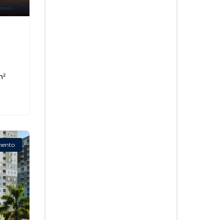
,
m²
mento