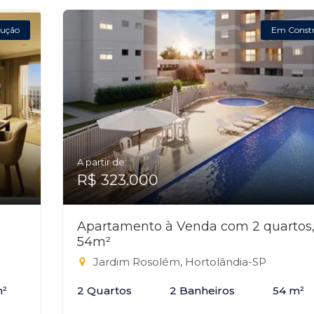
ução
Em Const
A partir de:
R$ 323.000
Apartamento à Venda com 2 quartos
54m²
Jardim Rosolém, Hortolândia-SP
m²
2 Quartos
2 Banheiros
54 m²