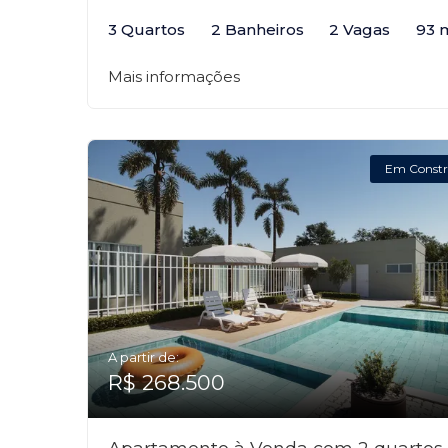
3 Quartos
2 Banheiros
2 Vagas
93 
Mais informações
Em Constr
A partir de:
R$ 268.500