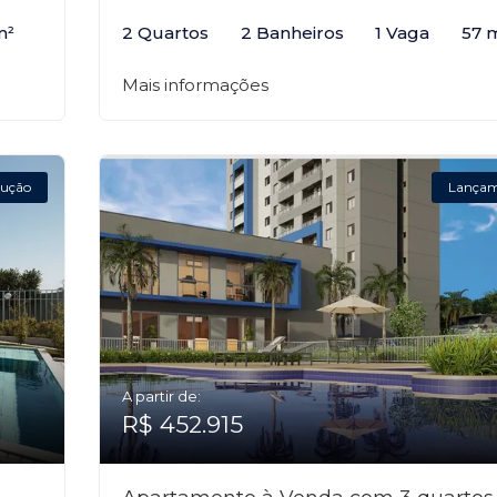
m²
2 Quartos
2 Banheiros
1 Vaga
57 
Mais informações
ução
Lança
A partir de:
R$ 452.915