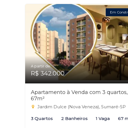
Em Constr
A partir de:
R$ 342.000
Apartamento à Venda com 3 quartos,
67m²
Jardim Dulce (Nova Veneza), Sumaré-SP
3 Quartos
2 Banheiros
1 Vaga
67 