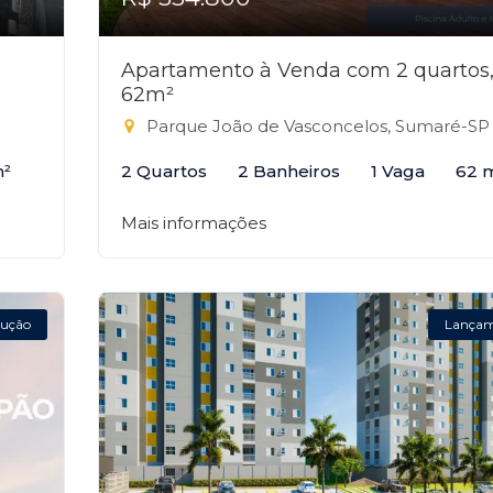
Apartamento à Venda com 2 quartos
62m²
Parque João de Vasconcelos, Sumaré-SP
m²
2 Quartos
2 Banheiros
1 Vaga
62 
Mais informações
ução
Lança