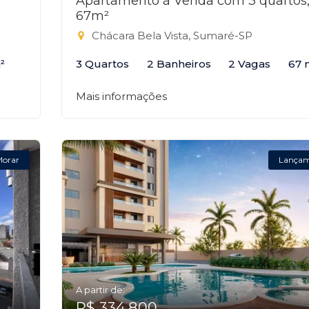
Apartamento à Venda com 3 quartos
67m²
Chácara Bela Vista, Sumaré-SP
²
3 Quartos
2 Banheiros
2 Vagas
67 
Mais informações
Morar
Lança
A partir de:
R$ 334.800