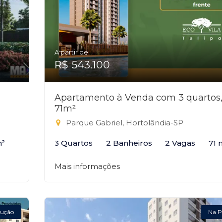
A partir de:
R$ 543.100
Apartamento à Venda com 3 quartos
71m²
Parque Gabriel, Hortolândia-SP
m²
3 Quartos
2 Banheiros
2 Vagas
71 
Mais informações
ução
Na P