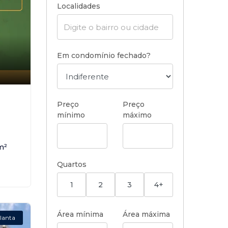
Localidades
Em condomínio fechado?
,
Preço
Preço
mínimo
máximo
m²
Quartos
1
2
3
4+
Área mínima
Área máxima
lanta