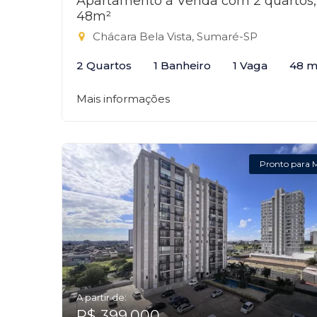
Apartamento à Venda com 2 quartos,
48m²
Chácara Bela Vista, Sumaré-SP
2 Quartos
1 Banheiro
1 Vaga
48 m
Mais informações
Pronto para 
A partir de:
R$ 399.000