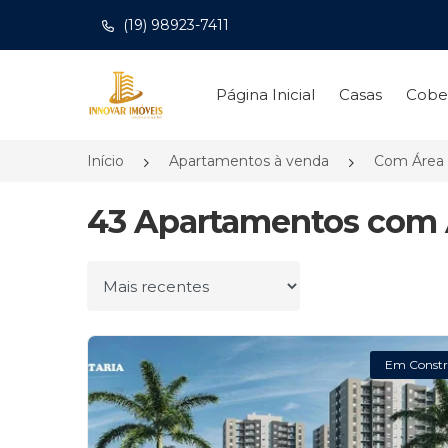
(19) 98923-7411
Página inicial
Página Inicial
Casas
Cobe
Início
Apartamentos à venda
Com Área 
43 Apartamentos com 
Ordenar por
Em Constr