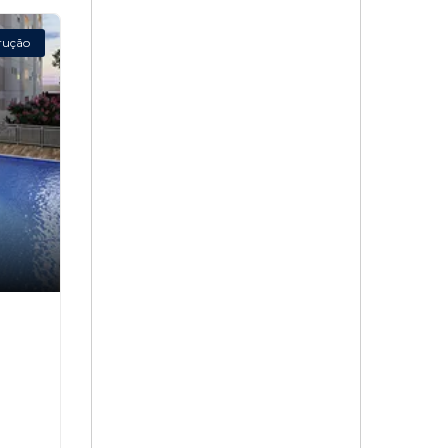
rução
,