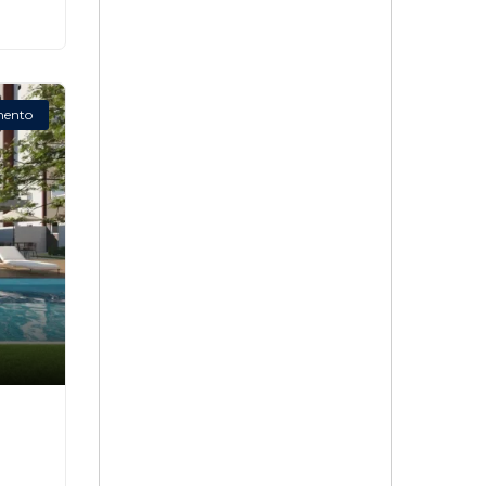
mento
,