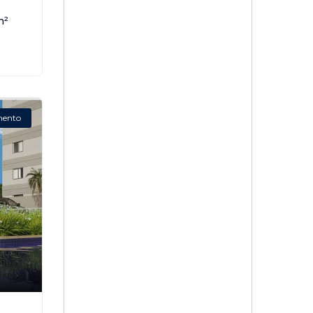
m²
mento