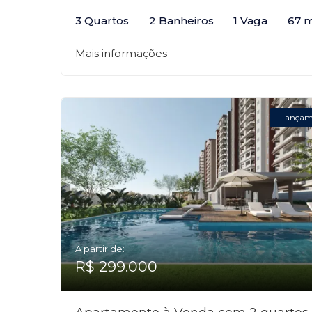
3 Quartos
2 Banheiros
1 Vaga
67 
Mais informações
Lançam
A partir de:
R$ 299.000