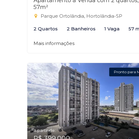
Apartamento à Venda com 2 quartos,
57m²
Parque Ortolândia, Hortolândia-SP
2 Quartos
2 Banheiros
1 Vaga
57 
Mais informações
Pronto para 
A partir de:
R$ 399.000