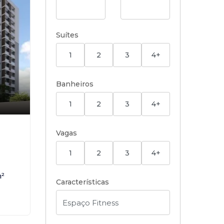
Suítes
1
2
3
4+
Banheiros
1
2
3
4+
,
Vagas
1
2
3
4+
²
Características