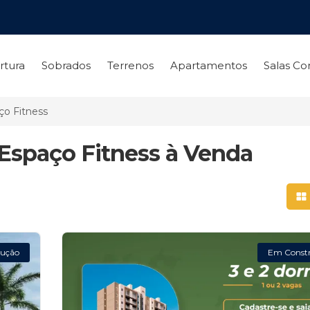
rtura
Sobrados
Terrenos
Apartamentos
Salas Co
o Fitness
Espaço Fitness à Venda
Mo
ução
Em Const