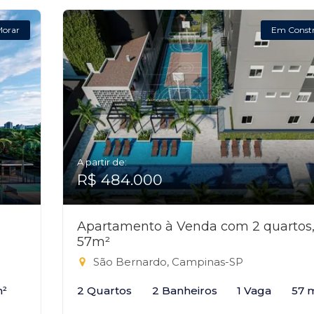
Morar
Em Const
A partir de:
R$ 484.000
Apartamento à Venda com 2 quartos
57m²
São Bernardo, Campinas-SP
m²
2 Quartos
2 Banheiros
1 Vaga
57 