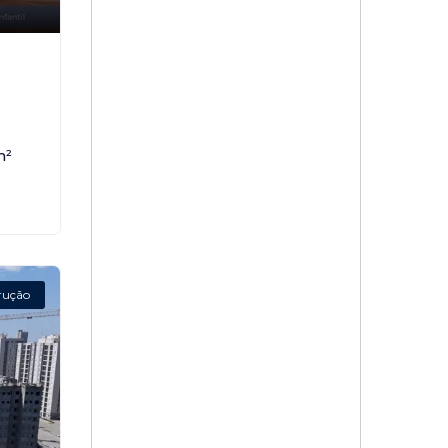
,
m²
rução