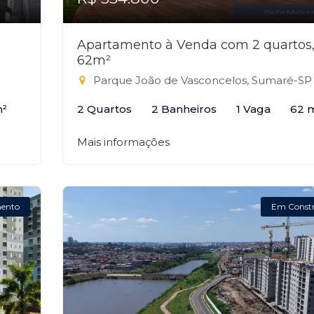
Apartamento à Venda com 2 quartos
62m²
Parque João de Vasconcelos, Sumaré-SP
m²
2 Quartos
2 Banheiros
1 Vaga
62 
Mais informações
ento
Em Const