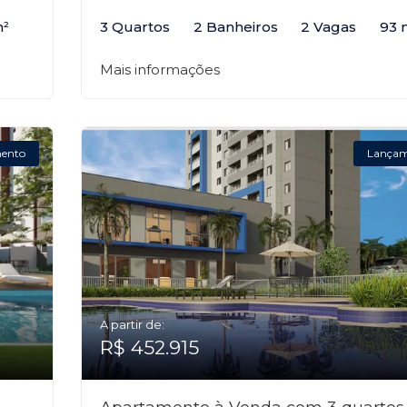
m²
3 Quartos
2 Banheiros
2 Vagas
93 
Mais informações
ento
Lança
A partir de:
R$ 452.915