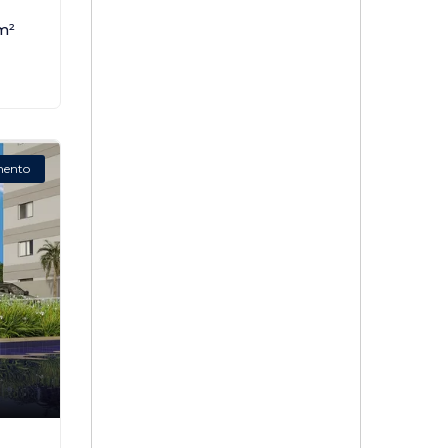
m²
mento