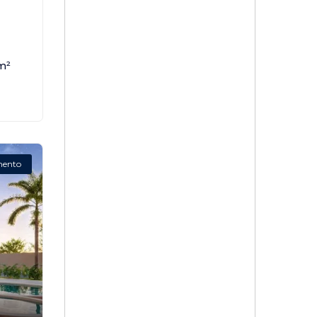
,
m²
mento