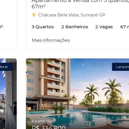
Apartamento à Venda com 3 quartos
67m²
Chácara Bela Vista, Sumaré-SP
m²
3 Quartos
2 Banheiros
2 Vagas
67 
Mais informações
Morar
Lança
A partir de:
R$ 334.800