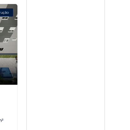
rução
,
m²