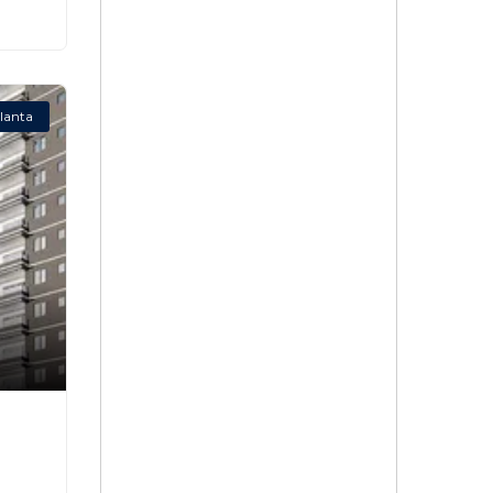
lanta
,