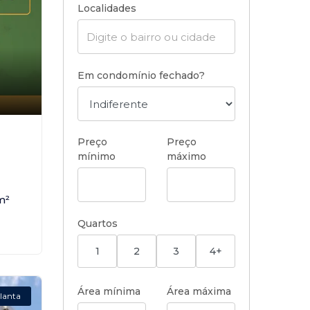
Localidades
Em condomínio fechado?
,
Preço
Preço
mínimo
máximo
m²
Quartos
1
2
3
4+
Área mínima
Área máxima
lanta