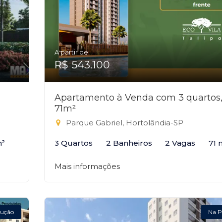
A partir de:
R$ 543.100
Apartamento à Venda com 3 quartos
71m²
Parque Gabriel, Hortolândia-SP
m²
3 Quartos
2 Banheiros
2 Vagas
71 
Mais informações
ução
Na P