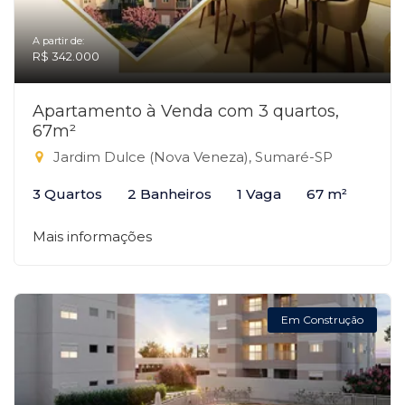
A partir de:
R$ 342.000
Apartamento à Venda com 3 quartos,
67m²
Jardim Dulce (Nova Veneza), Sumaré-SP
3 Quartos
2 Banheiros
1 Vaga
67 m²
Mais informações
Em Construção