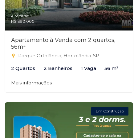
A partir de:
R$ 390.000
Apartamento à Venda com 2 quartos,
56m²
Parque Ortolândia, Hortolândia-SP
2 Quartos
2 Banheiros
1 Vaga
56 m²
Mais informações
Em Construção