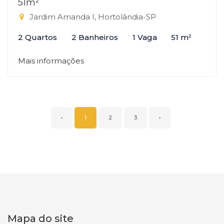
51m²
Jardim Amanda I, Hortolândia-SP
2 Quartos
2 Banheiros
1 Vaga
51 m²
Mais informações
‹
1
2
3
›
Mapa do site