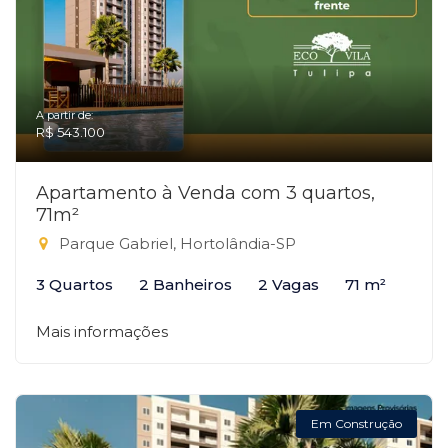
A partir de:
R$ 543.100
Apartamento à Venda com 3 quartos,
71m²
Parque Gabriel, Hortolândia-SP
3 Quartos
2 Banheiros
2 Vagas
71 m²
Mais informações
Em Construção