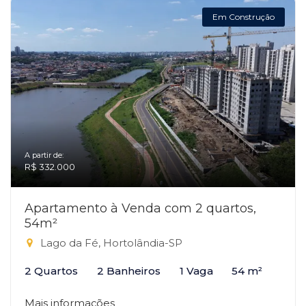
Em Construção
A partir de:
R$ 332.000
Apartamento à Venda com 2 quartos,
54m²
Lago da Fé, Hortolândia-SP
2 Quartos
2 Banheiros
1 Vaga
54 m²
Mais informações