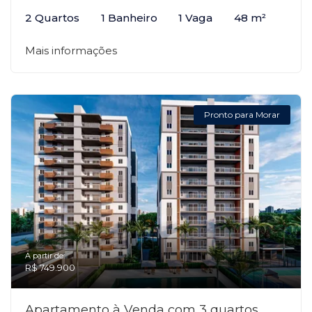
2 Quartos
1 Banheiro
1 Vaga
48 m²
Mais informações
Pronto para Morar
A partir de:
R$ 749.900
Apartamento à Venda com 3 quartos,