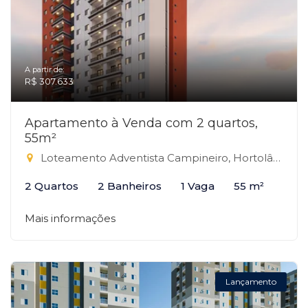
A partir de:
R$ 307.633
Apartamento à Venda com 2 quartos,
55m²
Loteamento Adventista Campineiro, Hortolândia-SP
2 Quartos
2 Banheiros
1 Vaga
55 m²
Mais informações
Lançamento