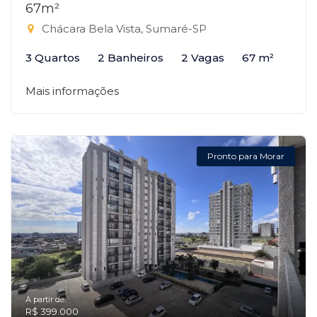
67m²
Chácara Bela Vista, Sumaré-SP
3 Quartos
2 Banheiros
2 Vagas
67 m²
Mais informações
Pronto para Morar
A partir de:
R$ 399.000