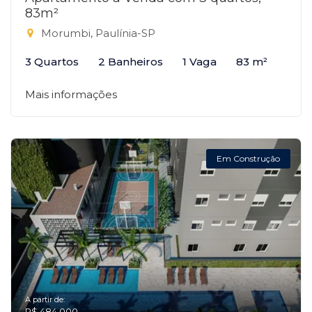
83m²
Morumbi, Paulínia-SP
3 Quartos
2 Banheiros
1 Vaga
83 m²
Mais informações
Em Construção
A partir de:
R$ 484.000