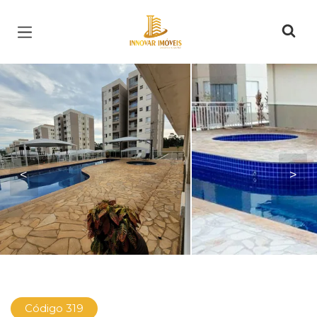
Página inicial
<
>
Código 319