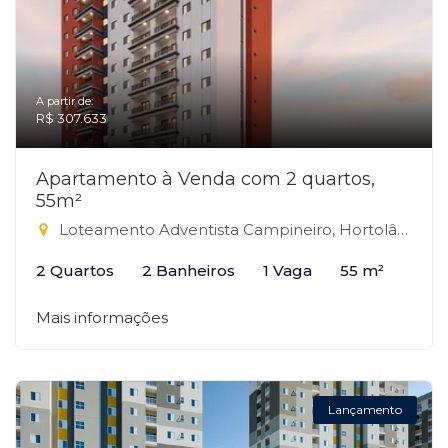
A partir de:
R$ 307.633
Apartamento à Venda com 2 quartos,
55m²
Loteamento Adventista Campineiro, Hortolândia-SP
2 Quartos
2 Banheiros
1 Vaga
55 m²
Mais informações
Lançamento