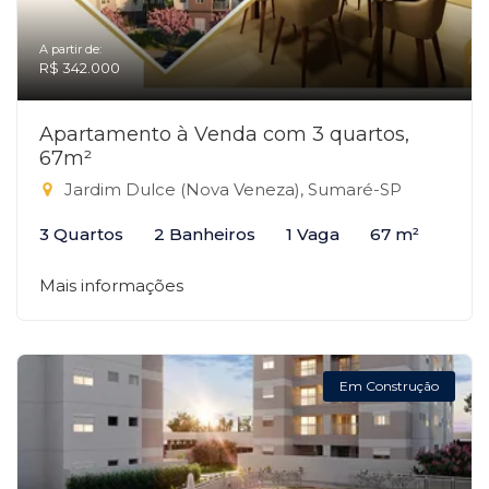
A partir de:
R$ 342.000
Apartamento à Venda com 3 quartos,
67m²
Jardim Dulce (Nova Veneza), Sumaré-SP
3 Quartos
2 Banheiros
1 Vaga
67 m²
Mais informações
Em Construção