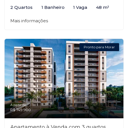
2 Quartos
1 Banheiro
1 Vaga
48 m²
Mais informações
Pronto para Morar
A partir de:
R$ 749.900
Apartamento à Venda com 3 quartos,