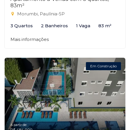
83m²
Morumbi, Paulínia-SP
3 Quartos
2 Banheiros
1 Vaga
83 m²
Mais informações
Em Construção
A partir de:
R$ 484.000