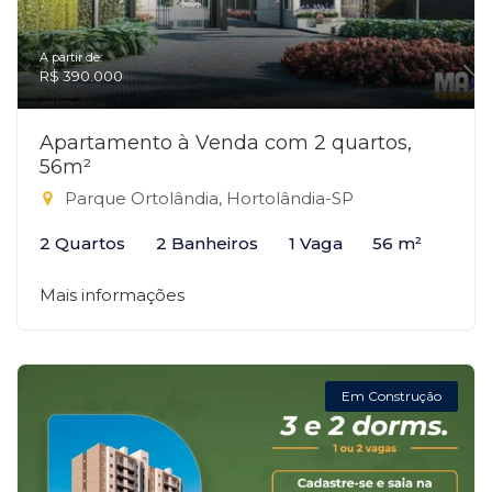
A partir de:
R$ 390.000
Apartamento à Venda com 2 quartos,
56m²
Parque Ortolândia, Hortolândia-SP
2 Quartos
2 Banheiros
1 Vaga
56 m²
Mais informações
Em Construção