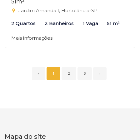
51m²
Jardim Amanda I, Hortolândia-SP
2 Quartos
2 Banheiros
1 Vaga
51 m²
Mais informações
‹
1
2
3
›
Mapa do site