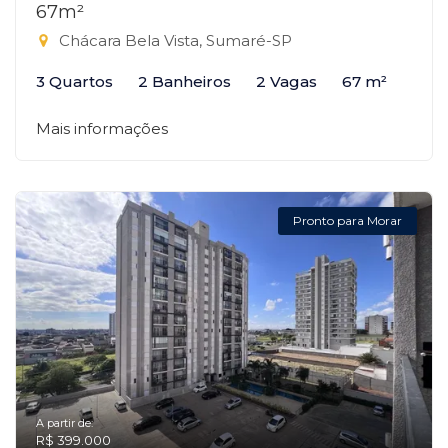
67m²
Chácara Bela Vista, Sumaré-SP
3 Quartos
2 Banheiros
2 Vagas
67 m²
Mais informações
Pronto para Morar
A partir de:
R$ 399.000