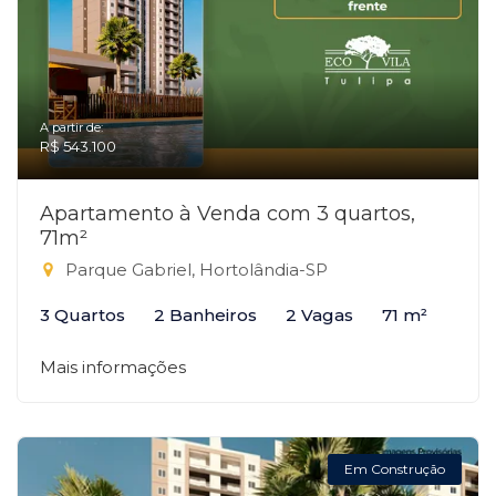
A partir de:
R$ 543.100
Apartamento à Venda com 3 quartos,
71m²
Parque Gabriel, Hortolândia-SP
3 Quartos
2 Banheiros
2 Vagas
71 m²
Mais informações
Em Construção