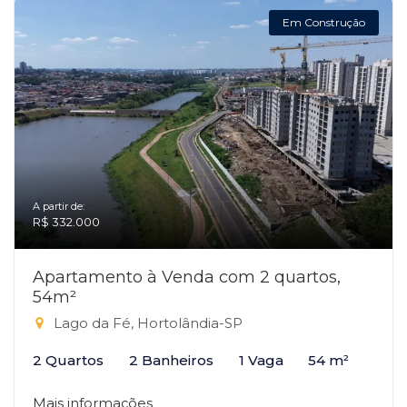
Em Construção
A partir de:
R$ 332.000
Apartamento à Venda com 2 quartos,
54m²
Lago da Fé, Hortolândia-SP
2 Quartos
2 Banheiros
1 Vaga
54 m²
Mais informações