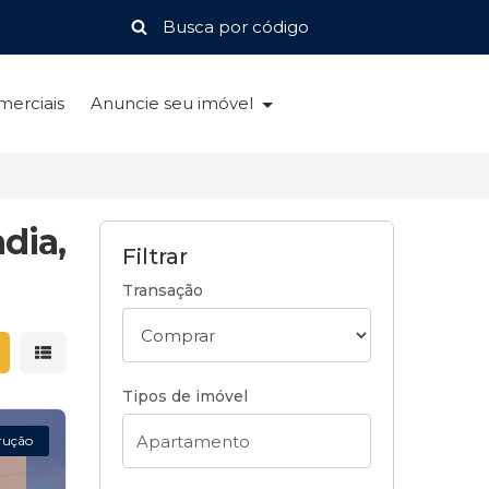
merciais
Anuncie seu imóvel
dia,
Filtrar
Transação
strar resultados em grade
Mostrar resultados em lista
Tipos de imóvel
rução