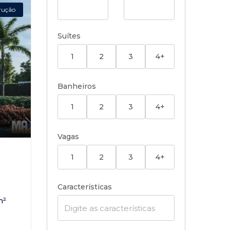
rução
Suítes
1
2
3
4+
Banheiros
1
2
3
4+
Vagas
,
1
2
3
4+
Características
m²