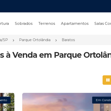
rtura
Sobrados
Terrenos
Apartamentos
Salas Co
ia/SP
Parque Ortolândia
Baratos
s à Venda em Parque Ortolân
Mo
ento
Em Const