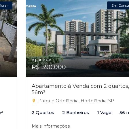
Morar
Em Const
A partir de:
R$ 390.000
Apartamento à Venda com 2 quartos
56m²
Parque Ortolândia, Hortolândia-SP
m²
2 Quartos
2 Banheiros
1 Vaga
56 
Mais informações