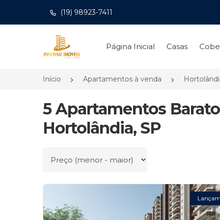
(19) 98923-7411
Página inicial
Página Inicial
Casas
Cobe
Início
Apartamentos à venda
Hortolând
5 Apartamentos Barato
Hortolândia, SP
Ordenar por
Lançam