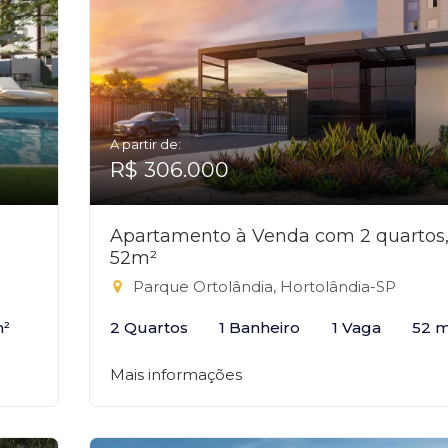
A partir de:
R$ 306.000
Apartamento à Venda com 2 quartos
52m²
Parque Ortolândia, Hortolândia-SP
m²
2 Quartos
1 Banheiro
1 Vaga
52 m
Mais informações