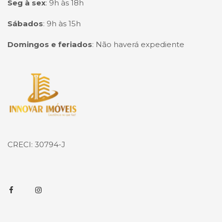
Seg à sex
:
9h às 18h
Sábados
:
9h às 15h
Domingos e feriados
:
Não haverá expediente
Página inicial
CRECI: 30794-J
Facebook
Instagram