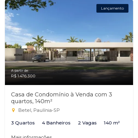
Lançamento
A partir de:
R$ 1.476.300
Casa de Condomínio à Venda com 3
quartos, 140m²
Betel, Paulínia-SP
3 Quartos
4 Banheiros
2 Vagas
140 m²
Mais informações