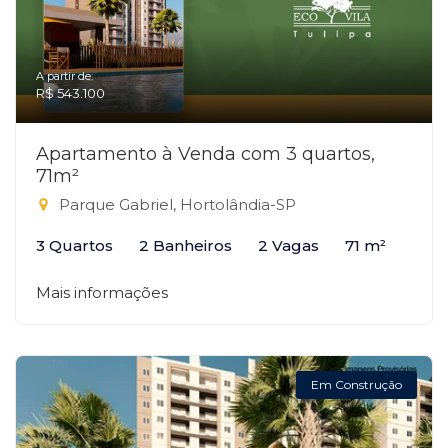
A partir de:
R$ 543.100
Apartamento à Venda com 3 quartos,
71m²
Parque Gabriel, Hortolândia-SP
3 Quartos
2 Banheiros
2 Vagas
71 m²
Mais informações
Em Construção