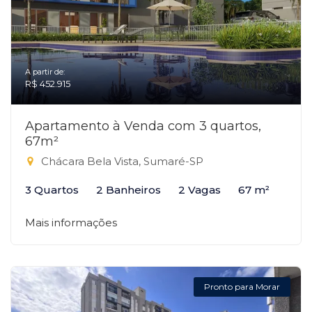
A partir de:
R$ 452.915
Apartamento à Venda com 3 quartos,
67m²
Chácara Bela Vista, Sumaré-SP
3 Quartos
2 Banheiros
2 Vagas
67 m²
Mais informações
Pronto para Morar