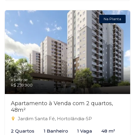
Na Planta
A partir de:
R$ 259.900
Apartamento à Venda com 2 quartos,
48m²
Jardim Santa Fé, Hortolândia-SP
2 Quartos
1 Banheiro
1 Vaga
48 m²