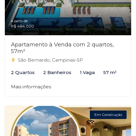
A partir de:
R$ 484.000
Apartamento à Venda com 2 quartos,
57m²
São Bernardo, Campinas-SP
2 Quartos
2 Banheiros
1 Vaga
57 m²
Mais informações
Em Construção