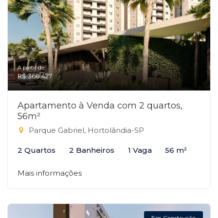
A partir de:
R$ 368.427
Apartamento à Venda com 2 quartos,
56m²
Parque Gabriel, Hortolândia-SP
2 Quartos
2 Banheiros
1 Vaga
56 m²
Mais informações
Em Construção