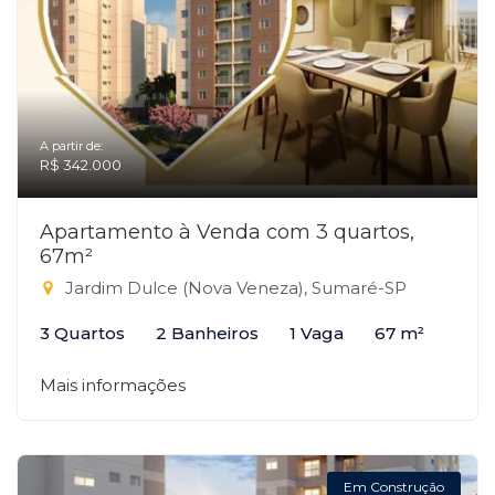
A partir de:
R$ 342.000
Apartamento à Venda com 3 quartos,
67m²
Jardim Dulce (Nova Veneza), Sumaré-SP
3 Quartos
2 Banheiros
1 Vaga
67 m²
Mais informações
Em Construção