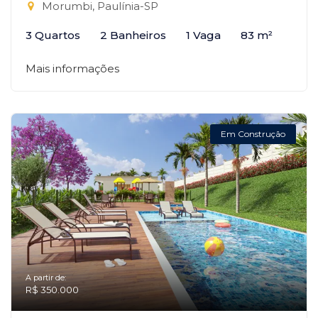
Morumbi, Paulínia-SP
3 Quartos
2 Banheiros
1 Vaga
83 m²
Mais informações
Em Construção
A partir de:
R$ 350.000