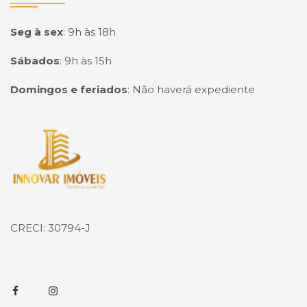
Seg à sex
:
9h às 18h
Sábados
:
9h às 15h
Domingos e feriados
:
Não haverá expediente
Página inicial
CRECI: 30794-J
Facebook
Instagram