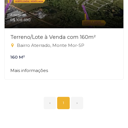
A partir de:
R$ 108.690
Terreno/Lote à Venda com 160m²
Bairro Aterrado, Monte Mor-SP
160 M²
Mais informações
‹
1
›