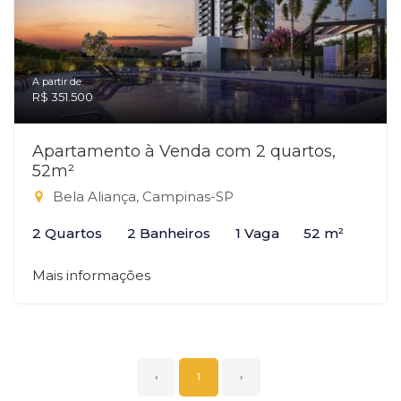
A partir de:
R$ 351.500
Apartamento à Venda com 2 quartos,
52m²
Bela Aliança, Campinas-SP
2 Quartos
2 Banheiros
1 Vaga
52 m²
Mais informações
‹
1
›