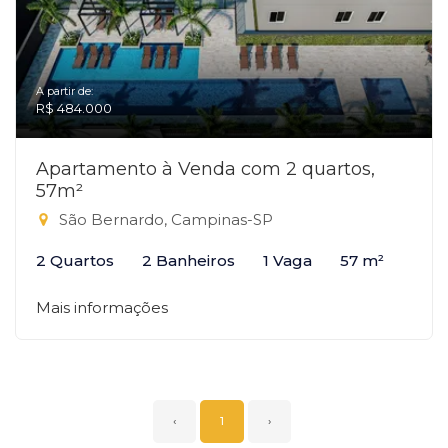
A partir de:
R$ 484.000
Apartamento à Venda com 2 quartos,
57m²
São Bernardo, Campinas-SP
2 Quartos
2 Banheiros
1 Vaga
57 m²
Mais informações
‹
1
›