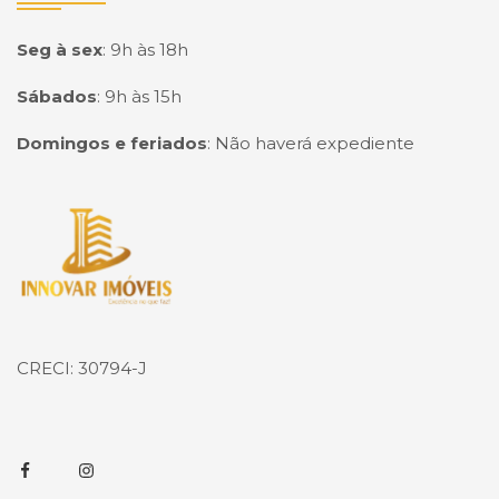
Seg à sex
:
9h às 18h
Sábados
:
9h às 15h
Domingos e feriados
:
Não haverá expediente
Página inicial
CRECI: 30794-J
Facebook
Instagram