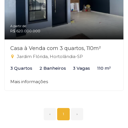
A partir de:
R$ 620.000.000
Casa à Venda com 3 quartos, 110m²
Jardim Flórida, Hortolândia-SP
3 Quartos
2 Banheiros
3 Vagas
110 m²
Mais informações
‹
1
›