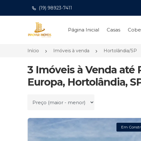
(19) 98923-7411
Página inicial
Página Inicial
Casas
Cobe
Início
Imóveis à venda
Hortolândia/SP
3 Imóveis à Venda até
Europa, Hortolândia, S
Ordenar por
Em Constr