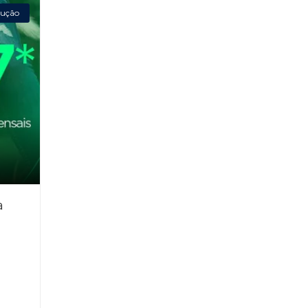
ução
a