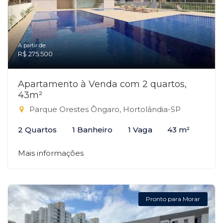
A partir de:
R$ 275.500
Apartamento à Venda com 2 quartos,
43m²
Parque Orestes Ôngaro, Hortolândia-SP
2 Quartos
1 Banheiro
1 Vaga
43 m²
Mais informações
Pronto para Morar