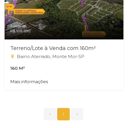
A partir de:
R$ 108.690
Terreno/Lote à Venda com 160m²
Bairro Aterrado, Monte Mor-SP
160 M²
Mais informações
‹
1
›