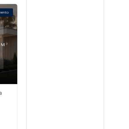
mento
a