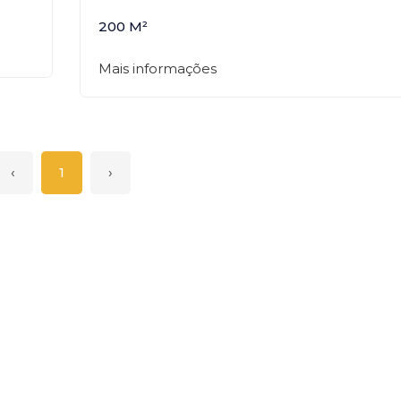
200 M²
Mais informações
‹
1
›