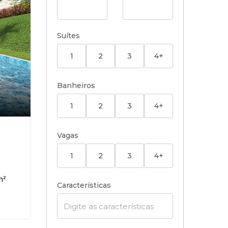
Suítes
1
2
3
4+
Banheiros
1
2
3
4+
Vagas
1
2
3
4+
m²
Características