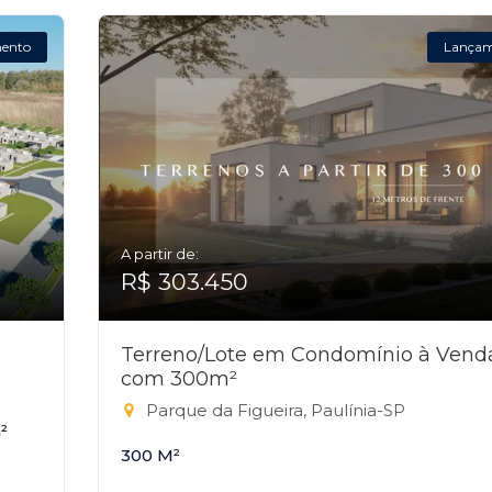
ento
Lança
A partir de:
R$ 303.450
Terreno/Lote em Condomínio à Vend
com 300m²
Parque da Figueira, Paulínia-SP
²
300 M²