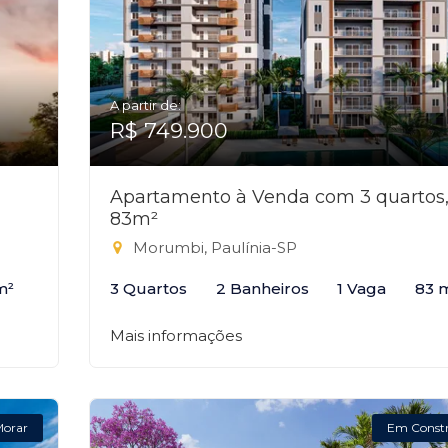
A partir de:
R$ 749.900
Apartamento à Venda com 3 quartos
83m²
Morumbi, Paulínia-SP
m²
3 Quartos
2 Banheiros
1 Vaga
83 
Mais informações
Morar
Em Const