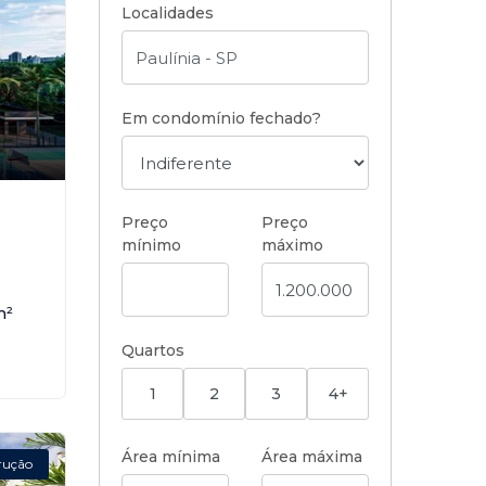
Localidades
Em condomínio fechado?
,
Preço
Preço
mínimo
máximo
m²
Quartos
1
2
3
4+
Área mínima
Área máxima
rução