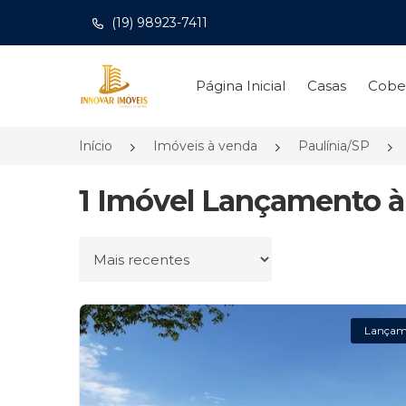
(19) 98923-7411
Página inicial
Página Inicial
Casas
Cobe
Início
Imóveis à venda
Paulínia/SP
1 Imóvel Lançamento à 
Ordenar por
Lançam