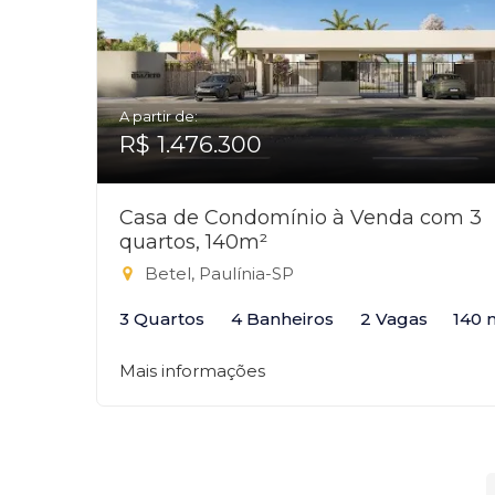
A partir de:
R$ 1.476.300
Casa de Condomínio à Venda com 3
quartos, 140m²
Betel, Paulínia-SP
3 Quartos
4 Banheiros
2 Vagas
140 
Mais informações