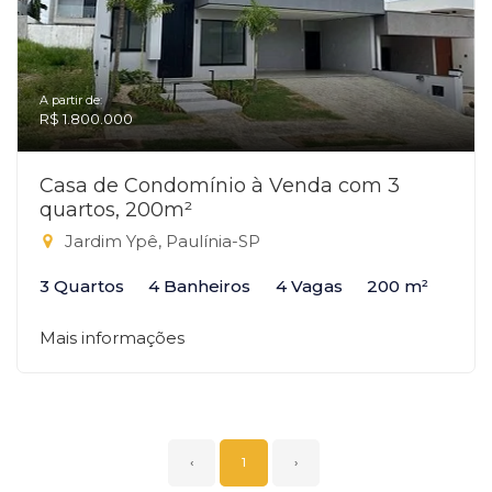
A partir de:
R$ 1.800.000
Casa de Condomínio à Venda com 3
quartos, 200m²
Jardim Ypê, Paulínia-SP
3 Quartos
4 Banheiros
4 Vagas
200 m²
Mais informações
‹
1
›