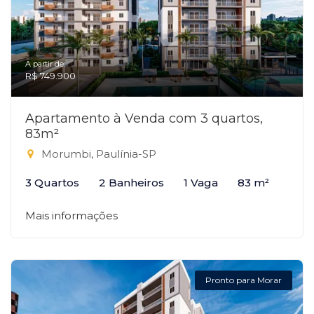
A partir de:
R$ 749.900
Apartamento à Venda com 3 quartos,
83m²
Morumbi, Paulínia-SP
3 Quartos
2 Banheiros
1 Vaga
83 m²
Mais informações
Pronto para Morar