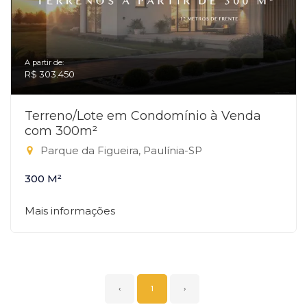
A partir de:
R$ 303.450
Terreno/Lote em Condomínio à Venda
com 300m²
Parque da Figueira, Paulínia-SP
300 M²
Mais informações
‹
1
›