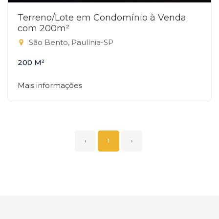
Terreno/Lote em Condomínio à Venda
com 200m²
São Bento, Paulínia-SP
200 M²
Mais informações
‹
1
›