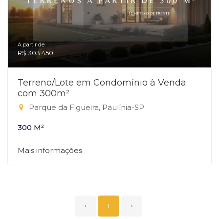
A partir de:
R$ 303.450
Terreno/Lote em Condomínio à Venda
com 300m²
Parque da Figueira, Paulínia-SP
300 M²
Mais informações
‹
1
›