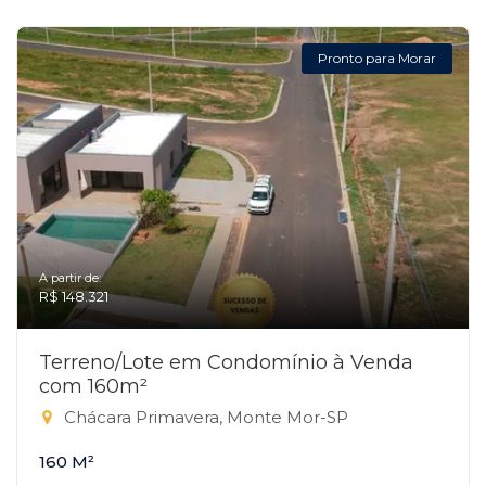
Pronto para Morar
A partir de:
R$ 148.321
Terreno/Lote em Condomínio à Venda
com 160m²
Chácara Primavera, Monte Mor-SP
160 M²