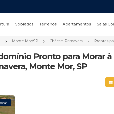
rtura
Sobrados
Terrenos
Apartamentos
Salas Co
a
Monte Mor/SP
Chácara Primavera
Prontos pa
domínio Pronto para Morar à
avera, Monte Mor, SP
Mo
Morar