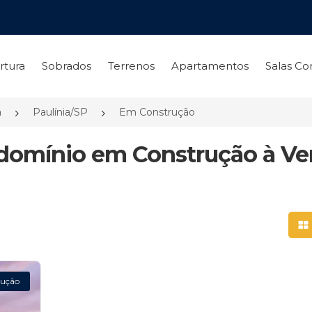
rtura
Sobrados
Terrenos
Apartamentos
Salas Co
a
Paulínia/SP
Em Construção
ndomínio em Construção à V
Mo
ução