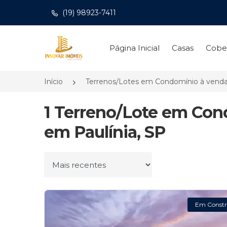
(19) 98923-7411
Página inicial
Página Inicial
Casas
Cobe
Início
Terrenos/Lotes em Condomínio à vend
1 Terreno/Lote em Co
em Paulínia, SP
Ordenar por
Em Constr