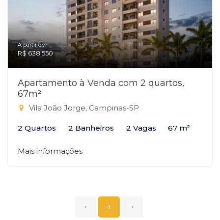
A partir de:
R$ 638.550
Apartamento à Venda com 2 quartos,
67m²
Vila João Jorge, Campinas-SP
2 Quartos
2 Banheiros
2 Vagas
67 m²
Mais informações
‹
1
›