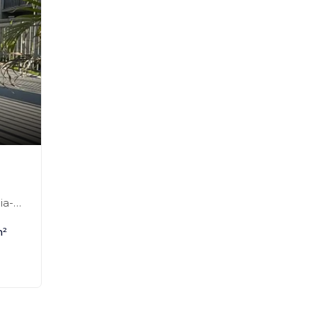
-SP
m²