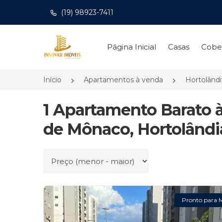
(19) 98923-7411
Página inicial
Página Inicial
Casas
Cobe
Início
Apartamentos à venda
Hortolând
1 Apartamento Barato 
de Mônaco, Hortolândi
Ordenar por
Pronto para 