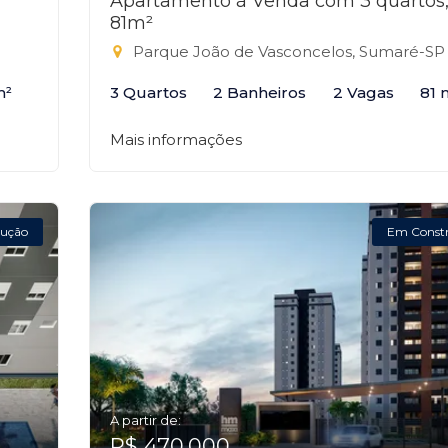
Apartamento à Venda com 3 quartos
81m²
Parque João de Vasconcelos, Sumaré-SP
m²
3 Quartos
2 Banheiros
2 Vagas
81 
Mais informações
ução
Em Const
A partir de:
R$ 470.000