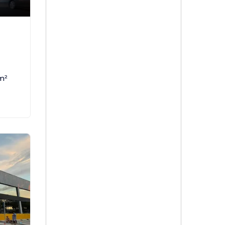
,
P
m²