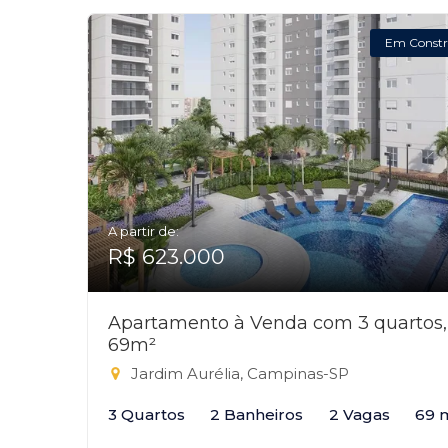
Em Constr
A partir de:
R$ 623.000
Apartamento à Venda com 3 quartos,
69m²
Jardim Aurélia, Campinas-SP
3 Quartos
2 Banheiros
2 Vagas
69 