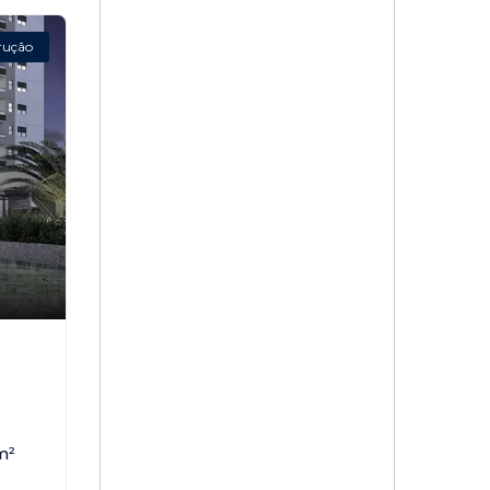
rução
,
m²