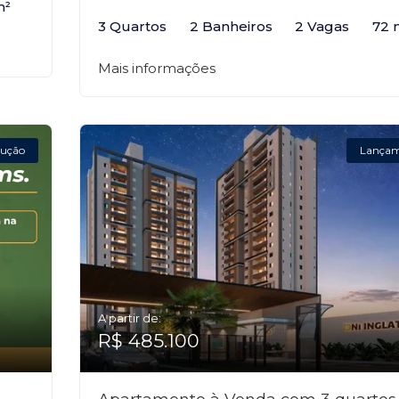
m²
3 Quartos
2 Banheiros
2 Vagas
72 
Mais informações
ução
Lança
A partir de:
R$ 485.100