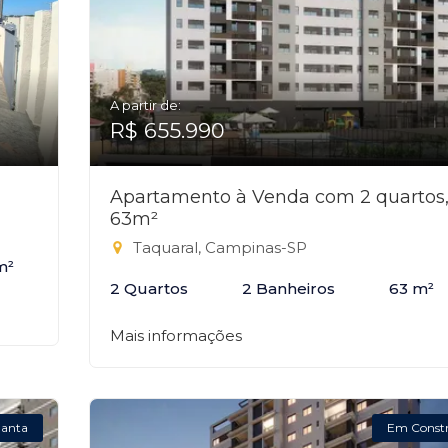
A partir de:
R$ 655.990
Apartamento à Venda com 2 quartos
63m²
Taquaral, Campinas-SP
m²
2 Quartos
2 Banheiros
63 m²
Mais informações
lanta
Em Const