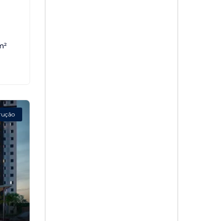
,
m²
rução