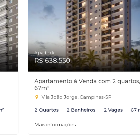
A partir de:
R$ 638.550
Apartamento à Venda com 2 quartos
67m²
Vila João Jorge, Campinas-SP
m²
2 Quartos
2 Banheiros
2 Vagas
67 
Mais informações