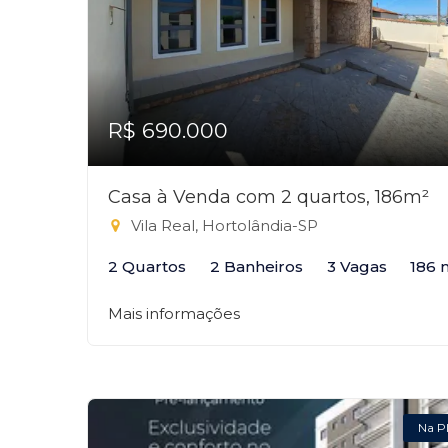
R$ 690.000
Casa à Venda com 2 quartos, 186m²
Vila Real, Hortolândia-SP
2 Quartos
2 Banheiros
3 Vagas
186 
Mais informações
Na P