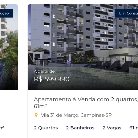
ução
Em Const
A partir de:
R$ 599.990
Apartamento à Venda com 2 quartos
61m²
Vila 31 de Março, Campinas-SP
m²
2 Quartos
2 Banheiros
2 Vagas
61 