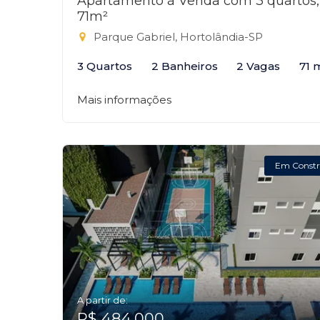
Apartamento à Venda com 3 quartos,
71m²
Parque Gabriel, Hortolândia-SP
3 Quartos
2 Banheiros
2 Vagas
71 
Mais informações
Em Constr
A partir de:
R$ 484.000