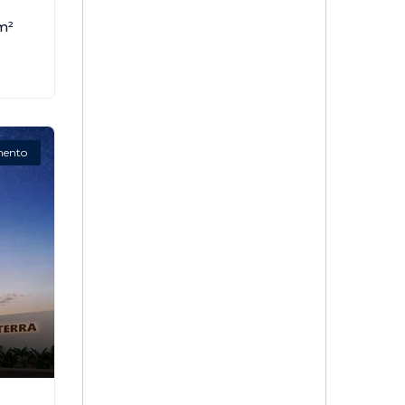
m²
mento