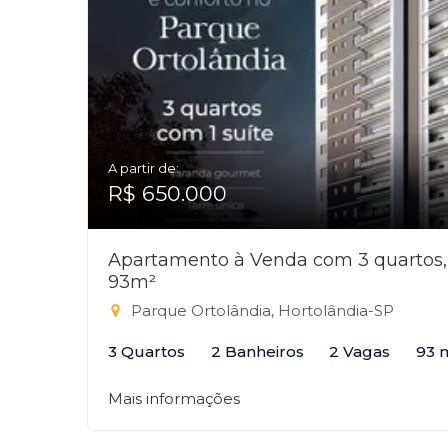
A partir de:
R$ 650.000
Apartamento à Venda com 3 quartos,
93m²
Parque Ortolândia, Hortolândia-SP
3 Quartos
2 Banheiros
2 Vagas
93 
Mais informações