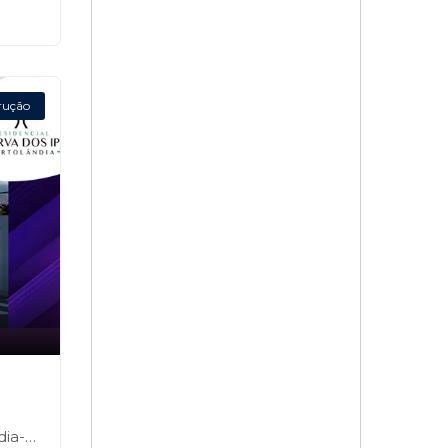
rução
a-SP