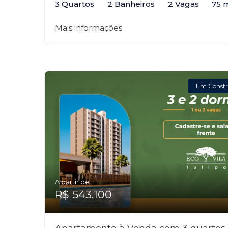
3 Quartos
2 Banheiros
2 Vagas
75 
Mais informações
Em Constr
A partir de:
R$ 543.100