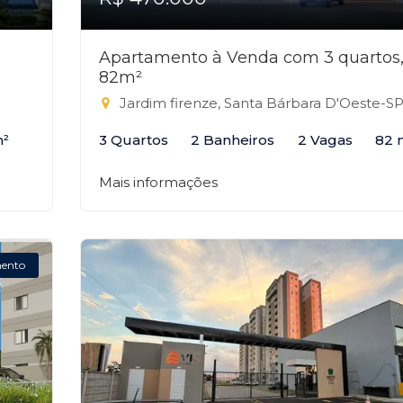
Apartamento à Venda com 3 quartos
82m²
Jardim firenze, Santa Bárbara D'Oeste-S
m²
3 Quartos
2 Banheiros
2 Vagas
82 
Mais informações
ento