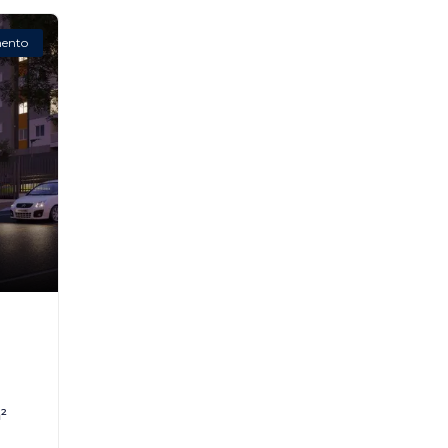
ento
²