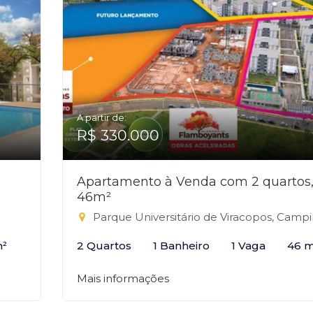
A partir de:
R$ 330.000
Apartamento à Venda com 2 quartos
46m²
Parque Universitário de Viracopos, Campina
m²
2 Quartos
1 Banheiro
1 Vaga
46 m
Mais informações