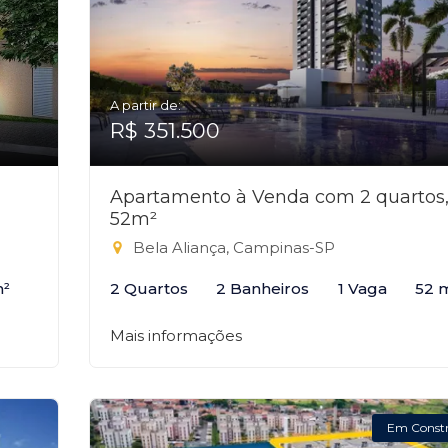
A partir de:
R$ 351.500
Apartamento à Venda com 2 quartos
52m²
Bela Aliança, Campinas-SP
m²
2 Quartos
2 Banheiros
1 Vaga
52 
Mais informações
Em Const