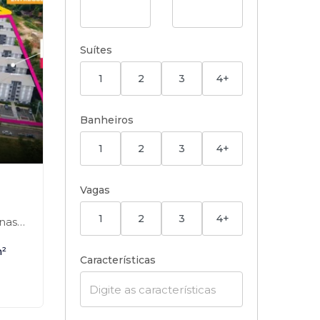
Suítes
1
2
3
4+
Banheiros
1
2
3
4+
,
Vagas
1
2
3
4+
s-SP
²
Características