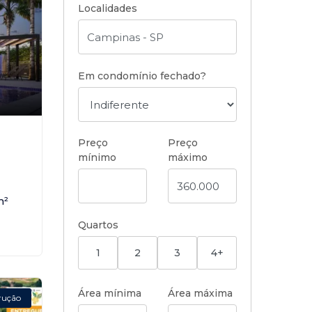
Localidades
Em condomínio fechado?
,
Preço
Preço
mínimo
máximo
m²
Quartos
1
2
3
4+
Área mínima
Área máxima
rução