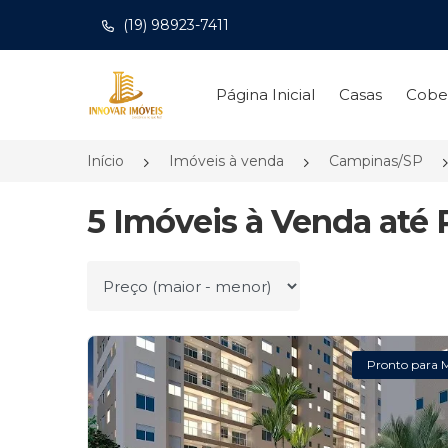
(19) 98923-7411
Página inicial
Página Inicial
Casas
Cobe
Início
Imóveis à venda
Campinas/SP
5 Imóveis à Venda até
Ordenar por
Pronto para 