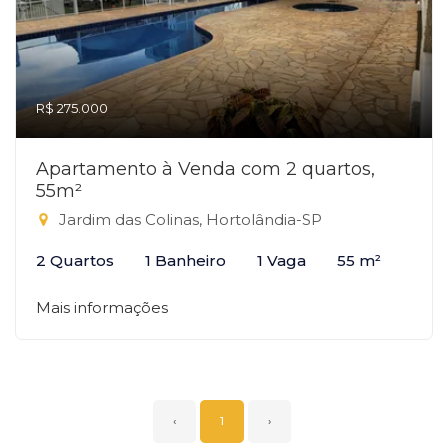
R$ 275.000
Apartamento à Venda com 2 quartos,
55m²
Jardim das Colinas, Hortolândia-SP
2 Quartos
1 Banheiro
1 Vaga
55 m²
Mais informações
‹
1
›